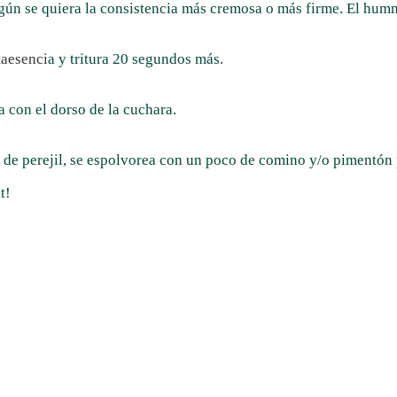
egún se quiera la consistencia más cremosa o más firme. El hu
aesenci
a y tritura 20 segundos más.
a con el dorso de la cuchara.
de perejil, se espolvorea con un poco de comino y/o pimentón p
t!