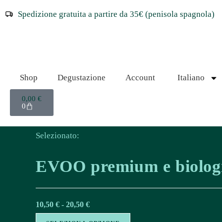
Spedizione gratuita a partire da 35€ (penisola spagnola)
Shop
Degustazione
Account
Italiano
0,00
€
0
Selezionato:
EVOO premium e biolo
10,50
€
-
20,50
€